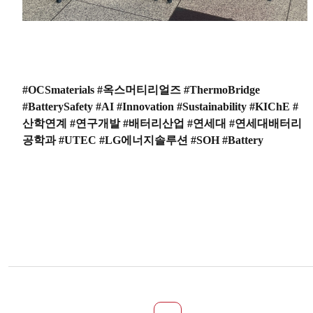
#OCSmaterials #옥스머티리얼즈 #ThermoBridge
#BatterySafety #AI #Innovation #Sustainability #KIChE #
산학연계 #연구개발 #배터리산업 #연세대 #연세대배터리
공학과 #UTEC #LG에너지솔루션 #SOH #Battery