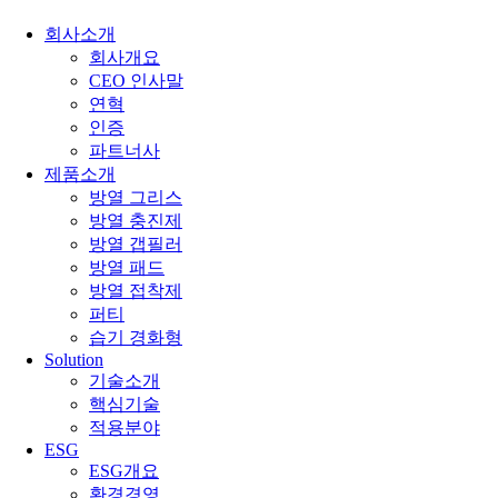
회사소개
회사개요
CEO 인사말
연혁
인증
파트너사
제품소개
방열 그리스
방열 충진제
방열 갭필러
방열 패드
방열 접착제
퍼티
습기 경화형
Solution
기술소개
핵심기술
적용분야
ESG
ESG개요
환경경영