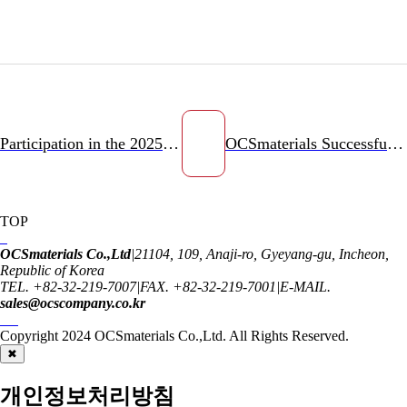
Participation in the 2025 Vietnam Technology Exchange Delegation – Strengthening Korea–Vietnam Technical Cooperation
OCSmaterials Successfully Concludes INTERBATTERY 2026 with SABA Collaboration
TOP
OCSmaterials Co.,Ltd
|
21104, 109, Anaji-ro, Gyeyang-gu, Incheon,
Republic of Korea
TEL. +82-32-219-7007
|
FAX. +82-32-219-7001
|
E-MAIL.
sales@ocscompany.co.kr
Copyright 2024
OCSmaterials Co.,Ltd.
All Rights Reserved.
✖
개인정보처리방침