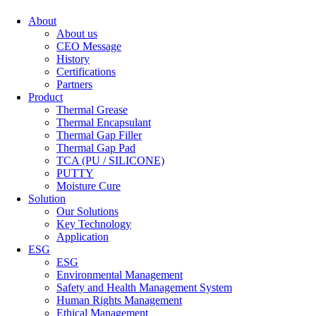
About
About us
CEO Message
History
Certifications
Partners
Product
Thermal Grease
Thermal Encapsulant
Thermal Gap Filler
Thermal Gap Pad
TCA (PU / SILICONE)
PUTTY
Moisture Cure
Solution
Our Solutions
Key Technology
Application
ESG
ESG
Environmental Management
Safety and Health Management System
Human Rights Management
Ethical Management