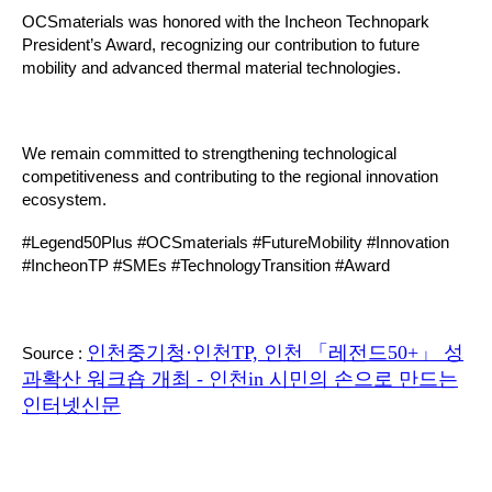
OCSmaterials
was honored with the
Incheon Technopark
President’s Award
, recognizing our contribution to future
mobility and advanced thermal material technologies.
We remain committed to strengthening technological
competitiveness and contributing to the regional innovation
ecosystem.
#Legend50Plus #OCSmaterials #FutureMobility #Innovation
#IncheonTP #SMEs #TechnologyTransition #Award
인천중기청·인천TP, 인천 「레전드50+」 성
Source :
과확산 워크숍 개최 - 인천in 시민의 손으로 만드는
인터넷신문