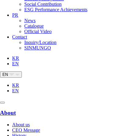
Social Contribution
ESG Performance Achievements
PR
News
Catalogue
Official Video
Contact
Inquiry/Location
SINMUNGO
KR
EN
EN
KR
EN
About
About us
CEO Message
History