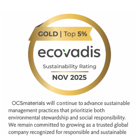
회사소개
회사개요
CEO 인사말
연혁
인증
파트너사
제품소개
방열 그리스
방열 충진제
방열 갭필러
방열 패드
방열 접착제
퍼티
습기 경화형
Solution
기술소개
핵심기술
적용분야
ESG
ESG개요
환경경영