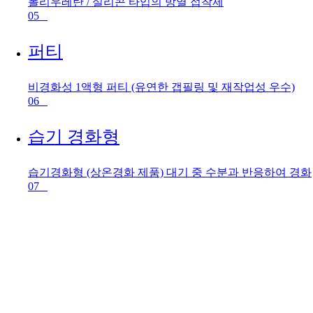
폴리우레탄 / 실리콘 타입의 방열 접착제
05
퍼티
비경화성 1액형 퍼티 (유연한 갭필링 및 재작업성 우수)
06
습기 경화형
습기경화형 (상온경화 제품) 대기 중 수분과 반응하여 경화
07