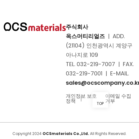
- 온라인 문의 : 1년(정보통신망법)
- 홈페이지 방문에 관한 기록 : 3개월
(통신비밀보호법)
- 소비자의 불만 또는 분쟁처리에
주식회사
관한 기록 : 3년(전자상거래 등에서의
소비자 보호에 관한 법률)
옥스머티리얼즈
|
ADD.
(21104) 인천광역시 계양구
■ 개인정보의 파기
아나지로 109
1) 회사는 개인정보 보유기간의 경과,
처리목적 달성 등 개인정보가
TEL. 032-219-7007
|
FAX.
불필요하게 되었을 때에는 7일 이내
032-219-7001
|
E-MAIL.
해당 개인정보를 파기합니다
2) 이용자로부터 동의받은 개인정보
sales@ocscompany.co.k
보유기간이 경과하거나 처리목적이
달성되었음에도 불구하고 다른
개인정보 보호
이메일 수집
정책
거부
법령에 따라 개인정보를 계속
TOP
보존하여야 하는 경우에는 해당
개인정보를 별도의 데이터베이스
(DB)로 옮기거나 보관장소를
달리하여 보존합니다
Copyright 2024
OCSmaterials Co.,Ltd.
All Rights Reserved.
3) 개인정보 파기의 절차 및 방법은