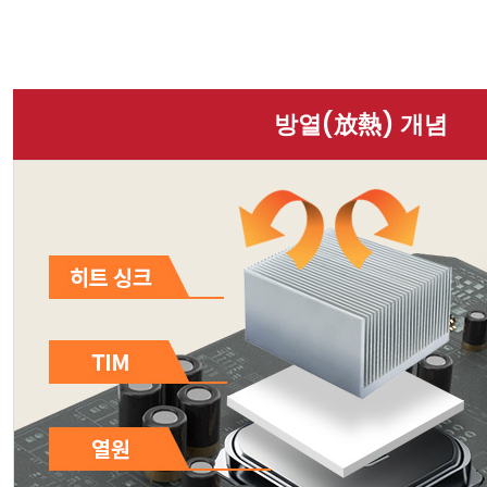
방열(放熱) 개념