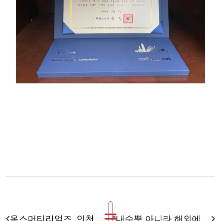
옥스머티리얼즈, 인천 중소기업 ESG 인증 취득 지원사업 연계 에코바디스 골드 취득
“내수뿐 아니라 해외에 나가려면 ESG는 필수인 시대" 옥스머티리얼즈 에코바디스 골드 등급 획득