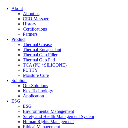
About
About us
CEO Message
History
Certifications
Partners
Product
Thermal Grease
Thermal Encapsulant
Thermal Gap Filler
Thermal Gap Pad
TCA (PU / SILICONE)
PUTTY
Moisture Cure
Solution
Our Solutions
Key Technology
Application
ESG
ESG
Environmental Management
Safety and Health Management System
Human Rights Management
Ethical Management