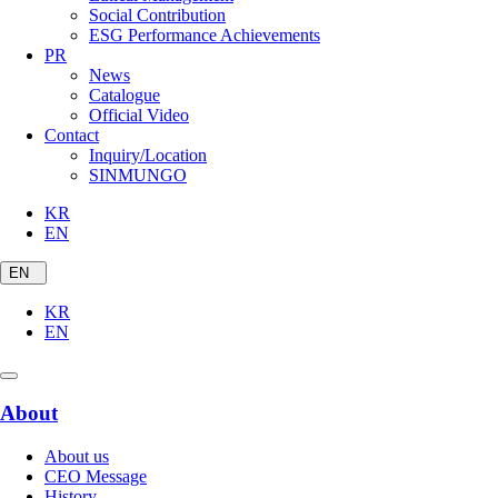
Social Contribution
ESG Performance Achievements
PR
News
Catalogue
Official Video
Contact
Inquiry/Location
SINMUNGO
KR
EN
EN
KR
EN
About
About us
CEO Message
History