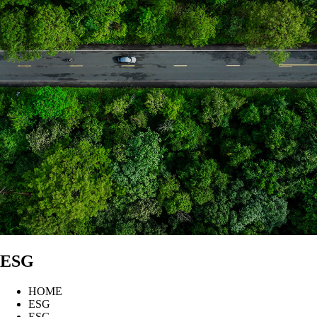
ESG
HOME
ESG
ESG