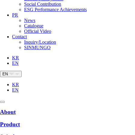
Social Contribution
ESG Performance Achievements
PR
News
Catalogue
Official Video
Contact
Inquiry/Location
SINMUNGO
KR
EN
EN
KR
EN
About
Product