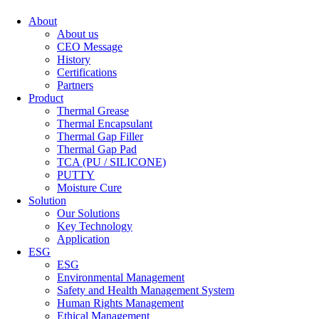
About
About us
CEO Message
History
Certifications
Partners
Product
Thermal Grease
Thermal Encapsulant
Thermal Gap Filler
Thermal Gap Pad
TCA (PU / SILICONE)
PUTTY
Moisture Cure
Solution
Our Solutions
Key Technology
Application
ESG
ESG
Environmental Management
Safety and Health Management System
Human Rights Management
Ethical Management