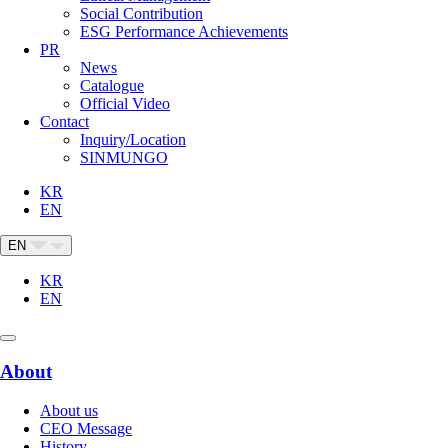
Social Contribution
ESG Performance Achievements
PR
News
Catalogue
Official Video
Contact
Inquiry/Location
SINMUNGO
KR
EN
EN
KR
EN
About
About us
CEO Message
History