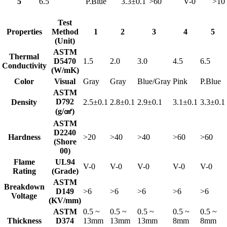
5
6.5
P.Blue
3.3±0.1
>60
V-0
>10
Test
Properties
Method
1
2
3
4
5
(Unit)
ASTM
Thermal
D5470
1.5
2.0
3.0
4.5
6.5
Conductivity
(W/mK)
Color
Visual
Gray
Gray
Blue/Gray
Pink
P.Blue
ASTM
D792
Density
2.5±0.1
2.8±0.1
2.9±0.1
3.1±0.1
3.3±0.1
(g/㎤)
ASTM
D2240
Hardness
>20
>40
>40
>60
>60
(Shore
00)
Flame
UL94
V-0
V-0
V-0
V-0
V-0
Rating
(Grade)
ASTM
Breakdown
D149
>6
>6
>6
>6
>6
Voltage
(KV/mm)
ASTM
0.5 ~
0.5 ~
0.5 ~
0.5 ~
0.5 ~
Thickness
D374
13mm
13mm
13mm
8mm
8mm