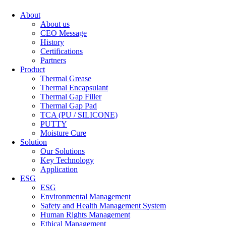
About
About us
CEO Message
History
Certifications
Partners
Product
Thermal Grease
Thermal Encapsulant
Thermal Gap Filler
Thermal Gap Pad
TCA (PU / SILICONE)
PUTTY
Moisture Cure
Solution
Our Solutions
Key Technology
Application
ESG
ESG
Environmental Management
Safety and Health Management System
Human Rights Management
Ethical Management