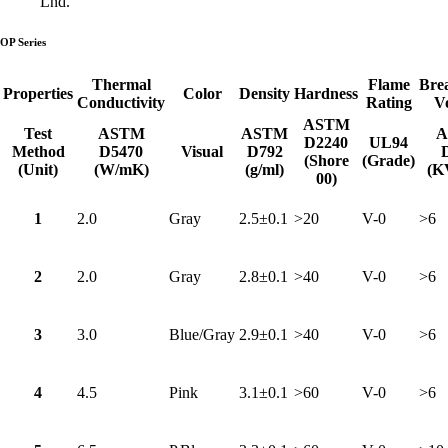
Lnd.
OP Series
Thermal
Flame
Bre
Properties
Color
Density
Hardness
Conductivity
Rating
V
ASTM
Test
ASTM
ASTM
A
D2240
UL94
Method
D5470
Visual
D792
(Shore
(Grade)
(Unit)
(W/mK)
(g/ml)
(K
00)
1
2.0
Gray
2.5±0.1
>20
V-0
>6
2
2.0
Gray
2.8±0.1
>40
V-0
>6
3
3.0
Blue/Gray
2.9±0.1
>40
V-0
>6
4
4.5
Pink
3.1±0.1
>60
V-0
>6