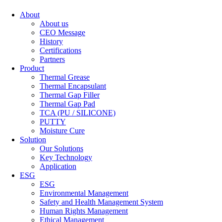
About
About us
CEO Message
History
Certifications
Partners
Product
Thermal Grease
Thermal Encapsulant
Thermal Gap Filler
Thermal Gap Pad
TCA (PU / SILICONE)
PUTTY
Moisture Cure
Solution
Our Solutions
Key Technology
Application
ESG
ESG
Environmental Management
Safety and Health Management System
Human Rights Management
Ethical Management