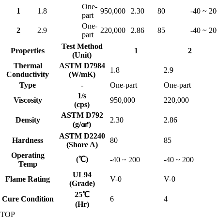
One-
1
1.8
950,000
2.30
80
-40 ~ 2
part
One-
2
2.9
220,000
2.86
85
-40 ~ 2
part
Test Method
Properties
1
2
(Unit)
Thermal
ASTM D7984
1.8
2.9
Conductivity
(W/mK)
Type
-
One-part
One-part
1/s
Viscosity
950,000
220,000
(cps)
ASTM D792
Density
2.30
2.86
(g/㎤)
ASTM D2240
Hardness
80
85
(Shore A)
Operating
(℃)
-40 ~ 200
-40 ~ 200
Temp
UL94
Flame Rating
V-0
V-0
(Grade)
25℃
Cure Condition
6
4
(Hr)
TOP