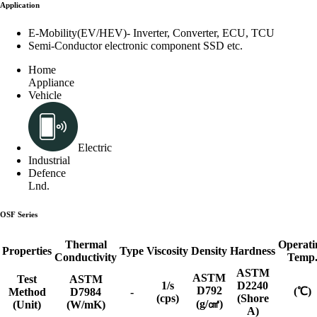
Application
E-Mobility(EV/HEV)- Inverter, Converter, ECU, TCU
Semi-Conductor electronic component SSD etc.
Home
Appliance
Vehicle
Electric
Industrial
Defence
Lnd.
OSF Series
Thermal
Operati
Properties
Type
Viscosity
Density
Hardness
Conductivity
Temp
ASTM
ASTM
Test
ASTM
1/s
D2240
D792
(℃)
Method
D7984
-
(cps)
(Shore
(g/㎤)
(Unit)
(W/mK)
A)