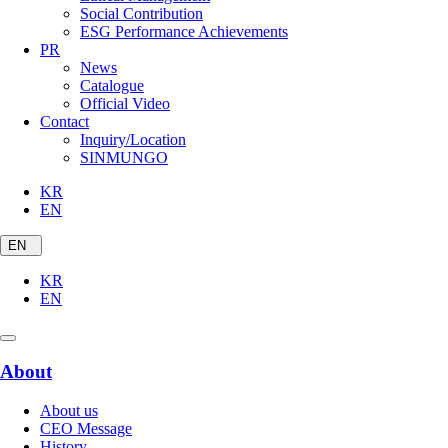
Social Contribution
ESG Performance Achievements
PR
News
Catalogue
Official Video
Contact
Inquiry/Location
SINMUNGO
KR
EN
EN
KR
EN
About
About us
CEO Message
History