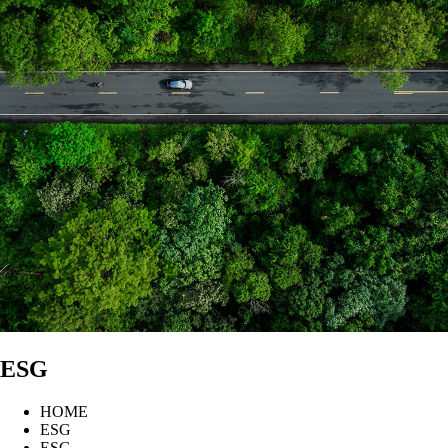
ESG
HOME
ESG
ESG