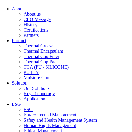
About
About us
CEO Message
History
Certifications
Partners
Product
Thermal Grease
Thermal Encapsulant
Thermal Gap Filler
Thermal Gap Pad
TCA (PU / SILICONE)
PUTTY
Moisture Cure
Solution
Our Solutions
Key Technology
Application
ESG
ESG
Environmental Management
Safety and Health Management System
Human Rights Management
Ethical Management