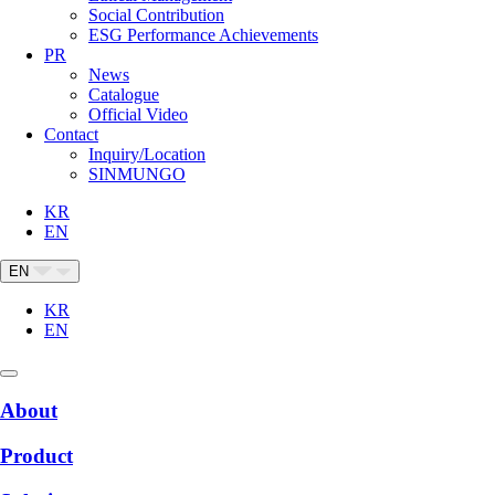
Social Contribution
ESG Performance Achievements
PR
News
Catalogue
Official Video
Contact
Inquiry/Location
SINMUNGO
KR
EN
EN
KR
EN
About
Product