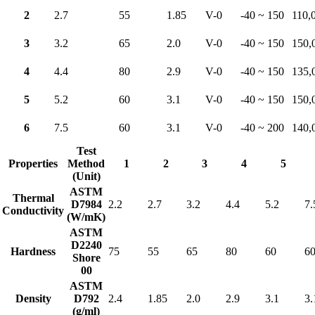
2
2.7
55
1.85
V-0
-40 ~ 150
110,
3
3.2
65
2.0
V-0
-40 ~ 150
150,
4
4.4
80
2.9
V-0
-40 ~ 150
135,
5
5.2
60
3.1
V-0
-40 ~ 150
150,
6
7.5
60
3.1
V-0
-40 ~ 200
140,
Test
Properties
Method
1
2
3
4
5
(Unit)
ASTM
Thermal
D7984
2.2
2.7
3.2
4.4
5.2
7.
Conductivity
(W/mK)
ASTM
D2240
Hardness
75
55
65
80
60
6
Shore
00
ASTM
Density
D792
2.4
1.85
2.0
2.9
3.1
3.
(g/ml)