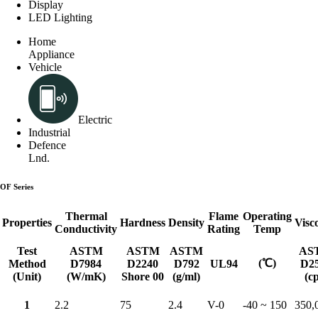
Display
LED Lighting
Home
Appliance
Vehicle
Electric
Industrial
Defence
Lnd.
OF Series
Thermal
Flame
Operating
Properties
Hardness
Density
Visco
Conductivity
Rating
Temp
Test
ASTM
ASTM
ASTM
AS
(℃)
Method
D7984
D2240
D792
UL94
D2
(Unit)
(W/mK)
Shore 00
(g/ml)
(cp
1
2.2
75
2.4
V-0
-40 ~ 150
350,