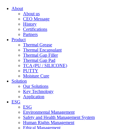
About
About us
CEO Message
History
Certifications
Partners
Product
Thermal Grease
Thermal Encapsulant
Thermal Gap Filler
Thermal Gap Pad
TCA (PU / SILICONE)
PUTTY
Moisture Cure
Solution
Our Solutions
Key Technology
Application
ESG
ESG
Environmental Management
Safety and Health Management System
Human Rights Management
Ethical Management