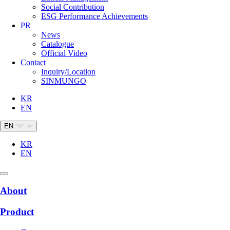
Social Contribution
ESG Performance Achievements
PR
News
Catalogue
Official Video
Contact
Inquiry/Location
SINMUNGO
KR
EN
EN
KR
EN
About
Product