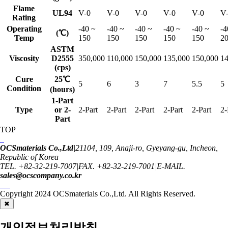
Flame
UL94
V-0
V-0
V-0
V-0
V-0
V
Rating
Operating
-40 ~
-40 ~
-40 ~
-40 ~
-40 ~
-4
(℃)
Temp
150
150
150
150
150
2
ASTM
Viscosity
D2555
350,000
110,000
150,000
135,000
150,000
14
(cps)
Cure
25℃
5
6
3
7
5.5
5
Condition
(hours)
1-Part
Type
or 2-
2-Part
2-Part
2-Part
2-Part
2-Part
2-
Part
TOP
OCSmaterials Co.,Ltd
|
21104, 109, Anaji-ro, Gyeyang-gu, Incheon,
Republic of Korea
TEL. +82-32-219-7007
|
FAX. +82-32-219-7001
|
E-MAIL.
sales@ocscompany.co.kr
Copyright 2024
OCSmaterials Co.,Ltd.
All Rights Reserved.
✖
개인정보처리방침